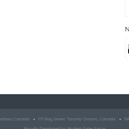
N
Barbers Canada
777 Bay Street. Toronto Ontario, Canada
Te
Proudly Developed by
Modern Sales Force