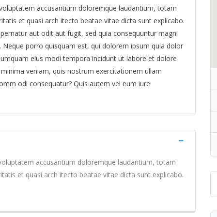
sit voluptatem accusantium doloremque laudantium, totam
tatis et quasi arch itecto beatae vitae dicta sunt explicabo.
ernatur aut odit aut fugit, sed quia consequuntur magni
t. Neque porro quisquam est, qui dolorem ipsum quia dolor
on numquam eius modi tempora incidunt ut labore et dolore
minima veniam, quis nostrum exercitationem ullam
ea comm odi consequatur? Quis autem vel eum iure
sit voluptatem accusantium doloremque laudantium, totam
tatis et quasi arch itecto beatae vitae dicta sunt explicabo.