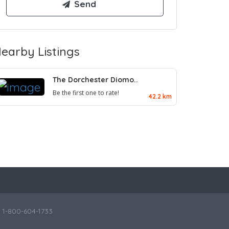
earby Listings
The Dorchester Diomo..
Be the first one to rate!
42.2 km
l 1-800-604-1733