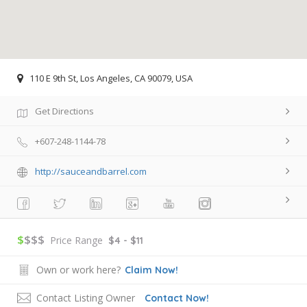
110 E 9th St, Los Angeles, CA 90079, USA
Get Directions
+607-248-1144-78
http://sauceandbarrel.com
$
$$$
Price Range
$4 - $11
Own or work here?
Claim Now!
Contact Listing Owner
Contact Now!